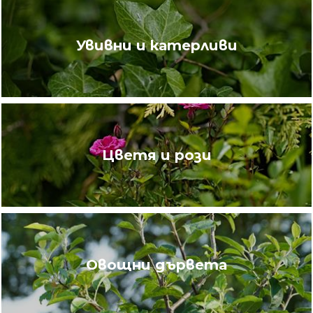
Увивни и катерливи
Цветя и рози
Овощни дървета