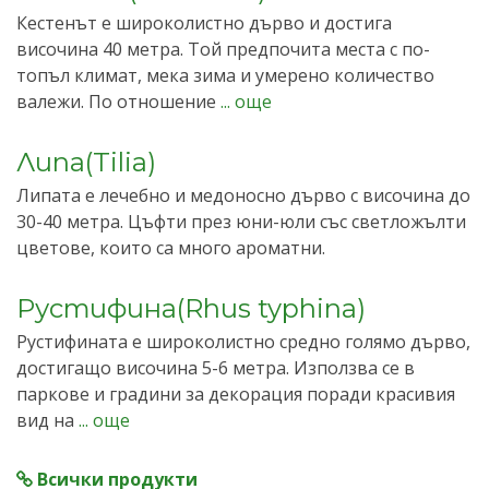
Кестенът е широколистно дърво и достига
височина 40 метра. Той предпочита места с по-
топъл климат, мека зима и умерено количество
валежи. По отношение
... още
Липа(Tilia)
Липата е лечебно и медоносно дърво с височина до
30-40 метра. Цъфти през юни-юли със светложълти
цветове, които са много ароматни.
Рустифина(Rhus typhina)
Рустифината е широколистно средно голямо дърво,
достигащо височина 5-6 метра. Използва се в
паркове и градини за декорация поради красивия
вид на
... още
Всички продукти