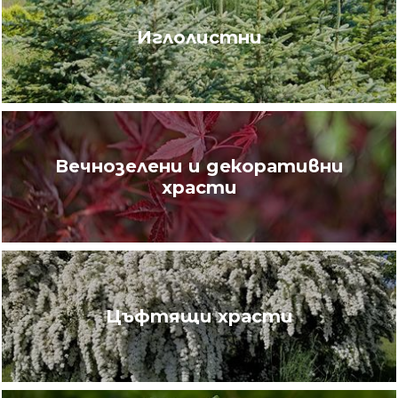
Иглолистни
Вечнозелени и декоративни
храсти
Цъфтящи храсти