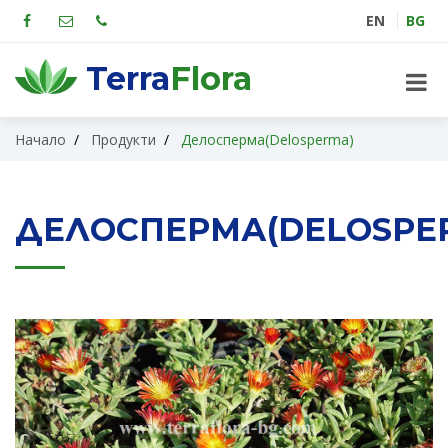
EN
BG
Terra
Flora
Начало
Продукти
Делосперма(Delosperma)
ДЕЛОСПЕРМА(DELOSPE