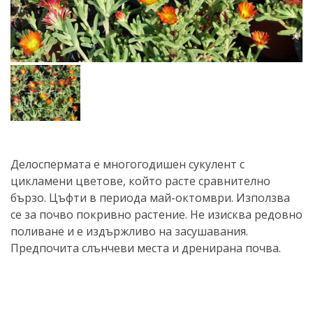
Делоспермата е многогодишен сукулент с
цикламени цветове, който расте сравнително
бързо. Цъфти в периода май-октомври. Използва
се за почво покривно растение. Не изисква редовно
поливане и е издържливо на засушавания.
Предпочита слънчеви места и дренирана почва.