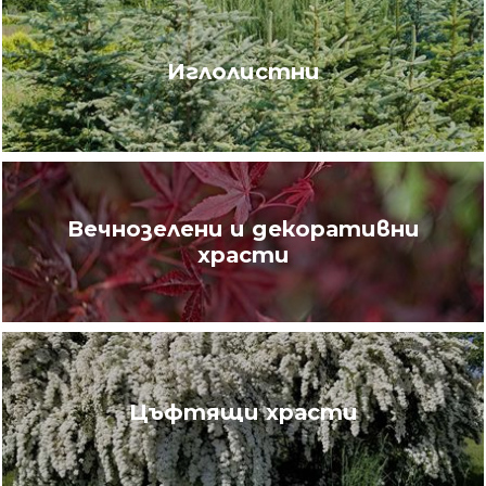
Иглолистни
Вечнозелени и декоративни
храсти
Цъфтящи храсти