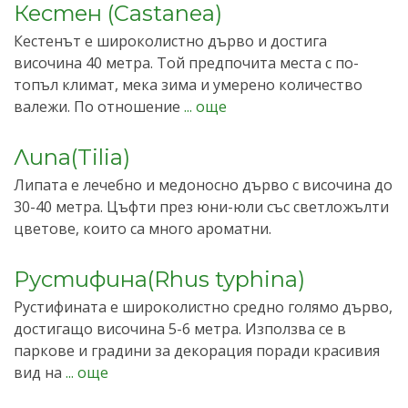
Кестен (Castanea)
Кестенът е широколистно дърво и достига
височина 40 метра. Той предпочита места с по-
топъл климат, мека зима и умерено количество
валежи. По отношение
... още
Липа(Tilia)
Липата е лечебно и медоносно дърво с височина до
30-40 метра. Цъфти през юни-юли със светложълти
цветове, които са много ароматни.
Рустифина(Rhus typhina)
Рустифината е широколистно средно голямо дърво,
достигащо височина 5-6 метра. Използва се в
паркове и градини за декорация поради красивия
вид на
... още