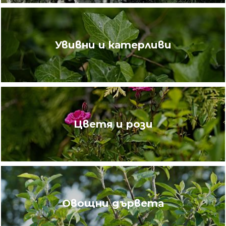
Увивни и катерливи
Цветя и рози
Овощни дървета