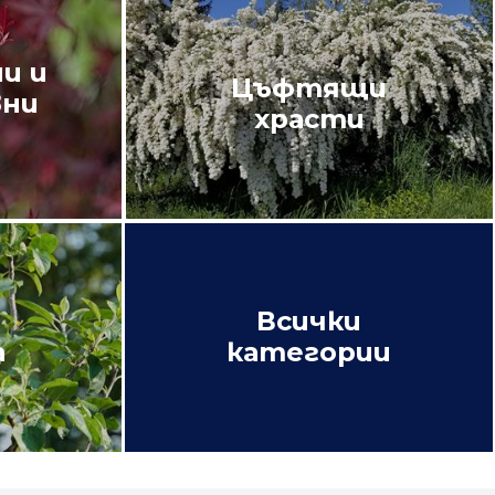
и и
Цъфтящи
вни
храсти
Всички
а
категории