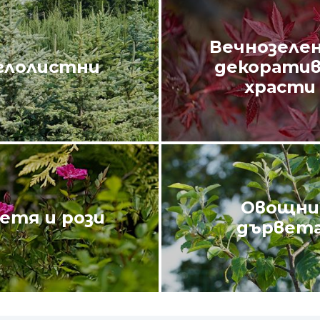
Вечнозелен
глолистни
декорати
храсти
Овощни
етя и рози
дървет