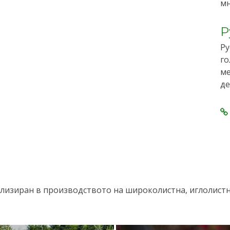
мн
Р
Ру
го
ме
де
лизиран в производството на широколистна, иглолистна