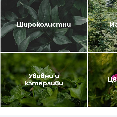
Широколистни
И
Увивни и
Цв
катерливи