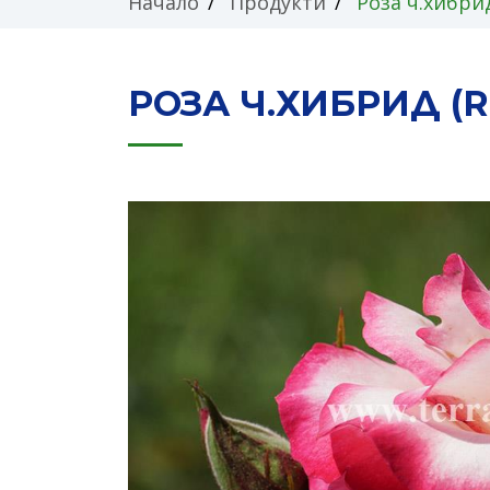
Начало
Продукти
Роза ч.хибрид
РОЗА Ч.ХИБРИД (R