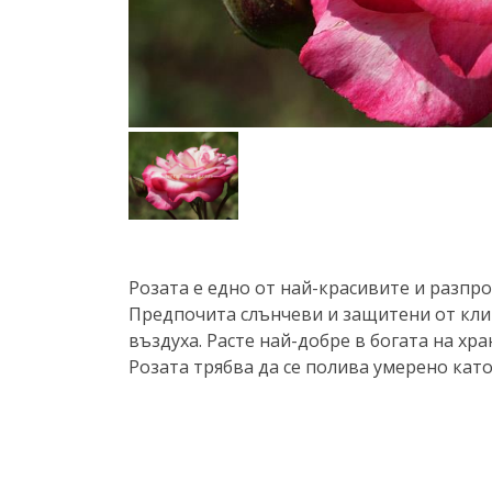
Розата е едно от най-красивите и разп
Предпочита слънчеви и защитени от клим
въздуха. Расте най-добре в богата на х
Розата трябва да се полива умерено кат