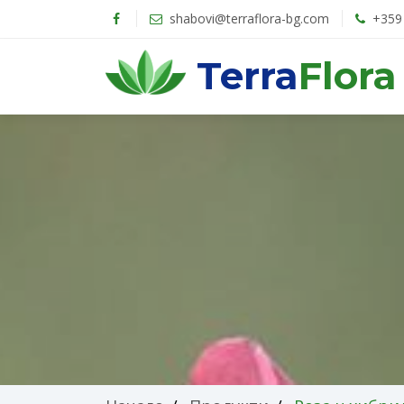
shabovi@terraflora-bg.com
+359 
Terra
Flora