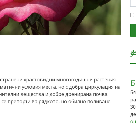
ространени храстовидни многогодишни растения.
Б
атични условия места, но с добра циркулация на
Бя
ранителни вещества и добре дренирана почва.
ра
о се препоръчва рядкото, но обилно поливане.
30
де
о