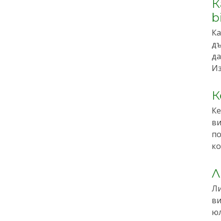
К
b
Ка
дъ
да
Из
К
Ке
ви
по
ко
Л
Ли
ви
юл