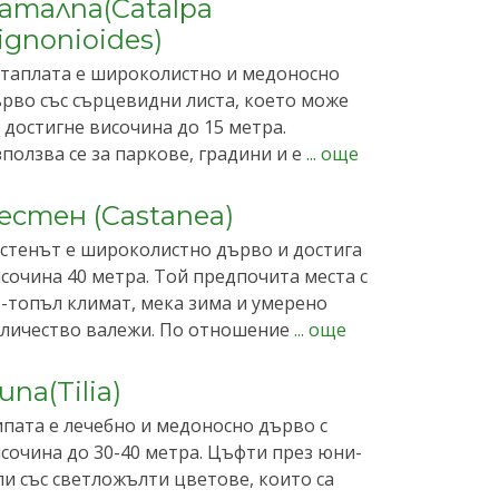
аталпа(Catalpa
ignonioides)
таплата е широколистно и медоносно
рво със сърцевидни листа, което може
 достигне височина до 15 метра.
ползва се за паркове, градини и е
... още
естен (Castanea)
стенът е широколистно дърво и достига
сочина 40 метра. Той предпочита места с
-топъл климат, мека зима и умерено
личество валежи. По отношение
... още
ипа(Tilia)
пата е лечебно и медоносно дърво с
сочина до 30-40 метра. Цъфти през юни-
и със светложълти цветове, които са