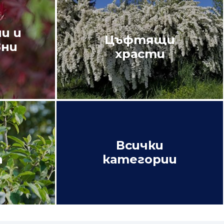
и и
Цъфтящи
вни
храсти
Всички
а
категории