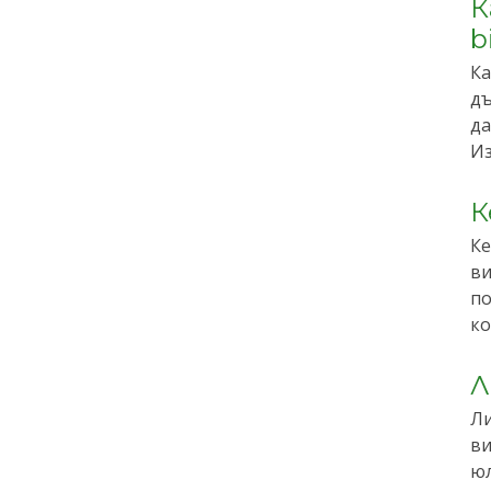
К
b
Ка
дъ
да
Из
К
Ке
ви
по
ко
Л
Ли
ви
юл