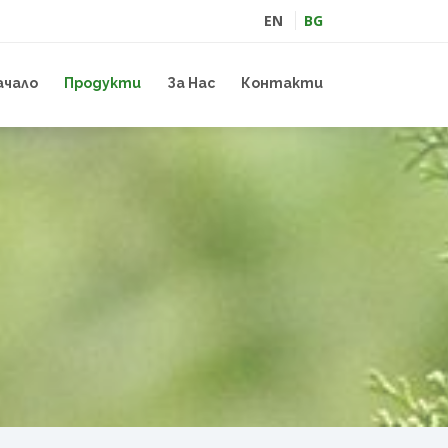
EN
BG
ачало
Продукти
За Нас
Контакти