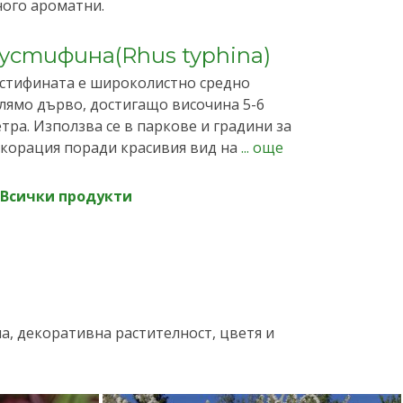
ого ароматни.
устифина(Rhus typhina)
стифината е широколистно средно
лямо дърво, достигащо височина 5-6
тра. Използва се в паркове и градини за
корация поради красивия вид на
... още
Всички продукти
, декоративна растителност, цветя и