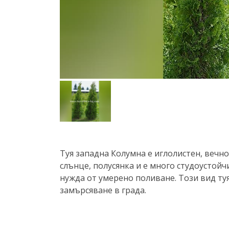
Туя западна Колумна е иглолистен, вечн
слънце, полусянка и е много студоустой
нужда от умерено поливане. Този вид ту
замърсяване в града.