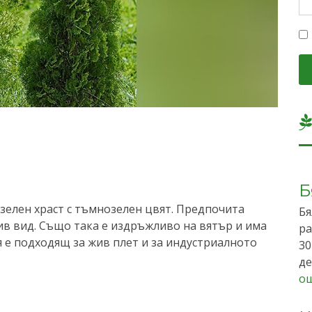
Б
озелен храст с тъмнозелен цвят. Предпочита
Бя
чив вид. Също така е издръжливо на вятър и има
ра
я е подходящ за жив плет и за индустриалното
30
де
о