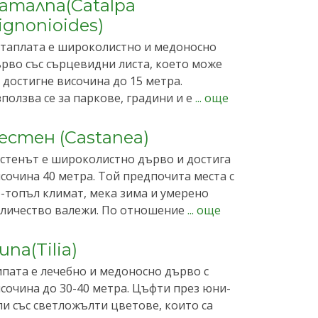
аталпа(Catalpa
ignonioides)
таплата е широколистно и медоносно
рво със сърцевидни листа, което може
 достигне височина до 15 метра.
ползва се за паркове, градини и е
... още
естен (Castanea)
стенът е широколистно дърво и достига
сочина 40 метра. Той предпочита места с
-топъл климат, мека зима и умерено
личество валежи. По отношение
... още
ипа(Tilia)
пата е лечебно и медоносно дърво с
сочина до 30-40 метра. Цъфти през юни-
и със светложълти цветове, които са