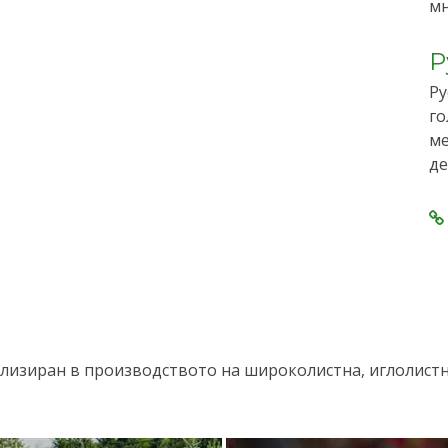
мн
Р
Ру
го
ме
де
лизиран в производството на широколистна, иглолистна