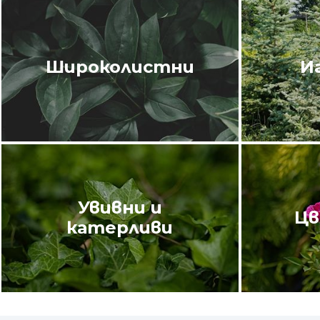
Широколистни
И
Увивни и
Цв
катерливи