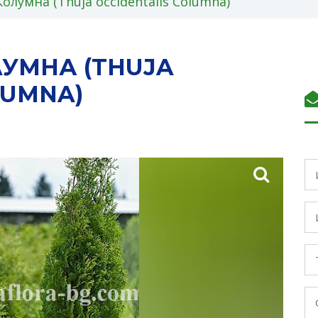
олумна (Thuja occidentalis Columna)
ЛУМНА (THUJA
LUMNA)