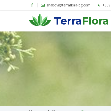
shabovi@terraflora-bg.com
+359 
Terra
Flora