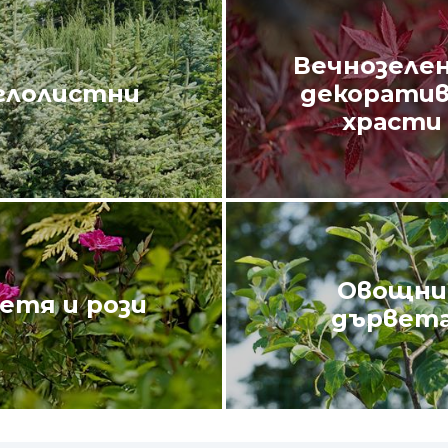
Вечнозелен
глолистни
декорати
храсти
Овощни
етя и рози
дървет