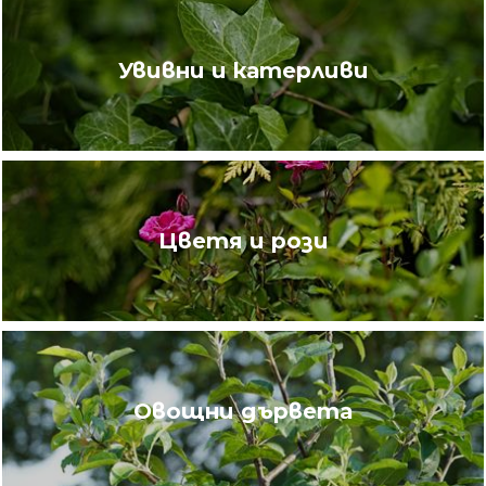
Увивни и катерливи
Цветя и рози
Овощни дървета