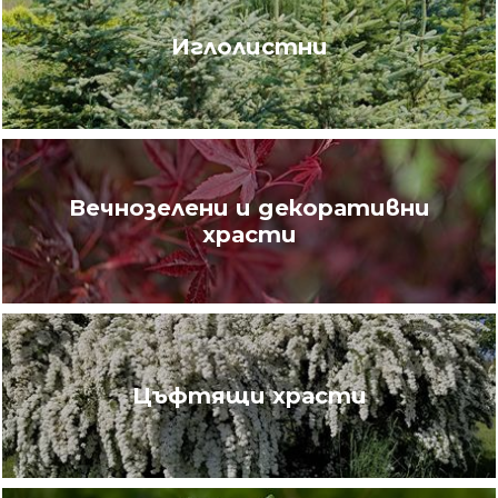
Иглолистни
Вечнозелени и декоративни
храсти
Цъфтящи храсти