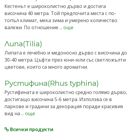
Кестенът е широколистно дърво и достига
височина 40 метра. Той предпочита места с по-
топъл климат, мека зима и умерено количество
валежи. По отношение
... още
Липа(Tilia)
Липата е лечебно и медоносно дърво с височина до
30-40 метра. Цъфти през юни-юли със светложълти
цветове, които са много ароматни.
Рустифина(Rhus typhina)
Рустифината е широколистно средно голямо дърво,
достигащо височина 5-6 метра. Използва се в
паркове и градини за декорация поради красивия
вид на
... още
Всички продукти